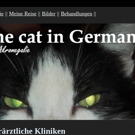
ie
||
Meine Reise
||
Bilder
||
Behandlungen
||
rärztliche Kliniken