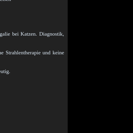
alie bei Katzen. Diagnostik,
ne Strahlentherapie und keine
utig.