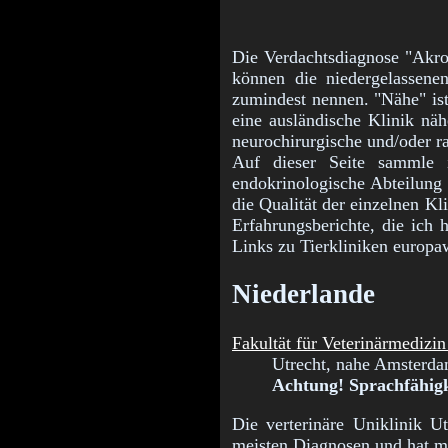
Die Verdachtsdiagnose "Akrom
können die niedergelassene
zumindest nennen. "Nähe" ist
eine ausländische Klinik näh
neurochirurgische und/oder ra
Auf dieser Seite sammle 
endokrinologische Abteilung 
die Qualität der einzelnen Kl
Erfahrungsberichte, die ich 
Links zu Tierkliniken europa
Niederlande
Fakultät für Veterinärmedizin
Utrecht, nahe Amsterdam
Achtung! Sprachfähigk
Die verterinäre Uniklinik Ut
meisten Diagnosen und hat m