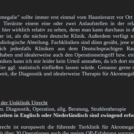
egalie" sollte immer erst einmal vom Haustierarzt vor Ort 
n Tierärzte einem eine oder zwei Anlaufstellen in der re
 hier wirklich relativ zu sehen, denn man kann durchaus in d
er ist, als die nächste deutsche Klinik. Außerdem verfügt ni
diologische Abteilung. Fachkliniken sind dünn gesäht, jene m
ich jedenfalls Kliniken aus dem Deutschsprachigen Ra
haben und idealerweise auch den Operationseingriff bzw. ei
iniken kann ich mir leider kein Urteil anmaßen, da ich dort nic
hier ggf. statistisch einfließen lassen würde. Genauso gern
weit, die Diagnostik und idealerweise Therapie für Akromegal
 der Uniklinik Utrecht
. Diagnostik, Operation, allg. Beratung, Strahlentherapie
eiten in Englisch oder Niederländisch sind zwingend erfo
recht ist europaweit die führende Tierklinik für Akromegal
it über 30 Operationen auch die meiste OP-Erfahrung vorzuw