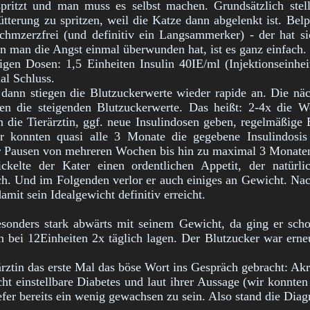
pritzt und man muss es selbst machen. Grundsätzlich stel
ütterung zu spritzen, weil die Katze dann abgelenkt ist. Bel
chmzerzfrei (und definitiv ein Langsammerker) - der hat s
n man die Angst einmal überwunden hat, ist es ganz einfach.
gen Dosen: 1,5 Einheiten Insulin 40IE/ml (Injektionseinheite
al Schluss.
dann stiegen die Blutzuckerwerte wieder rapide an. Die näc
en die steigenden Blutzuckerwerte. Das heißt: 2-4x die W
die Tierärztin, ggf. neue Insulindosen geben, regelmäßige B
ir konnten quasi alle 3 Monate die gegebene Insulindosis
Pausen von mehreren Wochen bis hin zu maximal 3 Monaten,
ickelte der Kater einen ordentlichen Appetit, der natürli
h. Und im Folgenden verlor er auch einiges an Gewicht. Nach
amit sein Idealgewicht definitiv erreicht.
sonders stark abwärts mit seinem Gewicht, da ging er sch
n bei 12Einheiten 2x täglich lagen. Der Blutzucker war erne
rärztin das erste Mal das böse Wort ins Gespräch gebracht: Ak
cht einstellbare Diabetes und laut ihrer Aussage (wir konnte
fer bereits ein wenig gewachsen zu sein. Also stand die Diag