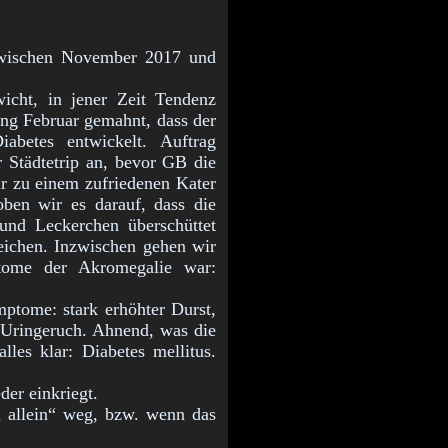
zwischen November 2017 und
icht, in jener Zeit Tendenz
ang Februar gemahnt, dass der
abetes entwickelt. Auftrag
r Städtetrip an, bevor GB die
r zu einem zufriedenen Kater
ben wir es darauf, dass die
 und Leckerchen überschüttet
leichen. Inzwischen gehen wir
tome der Akromegalie war:
ptome: stark erhöhter Durst,
r Uringeruch. Ahnend, was die
lles klar: Diabetes mellitus.
der einkriegt.
n allein“ weg, bzw. wenn das