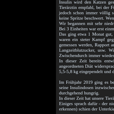
Insulin wird den Katzen ges
Tierärztin empfahl, bei der F
jedoch schon immer völlig s
keine Spritze beschwert. Wen
Wir begannen mit sehr niedri
Bei 3 Einheiten war erst einm
Das ging etwa 1 Monat gut, 
waren ein steter Kampf geg
gemessen werden, Rapport an 
Langzeitblutzucker, usw. W
Zwischendurch immer wieder 
In dieser Zeit bereits entw
angeordneten Diät widersprac
5,5-5,8 kg eingependelt und d
Im Frühjahr 2019 ging es be
seine Insulindosen inzwische
durchgehend hungrig.
In dieser Zeit hat unsere Tie
Einiges sprach dafür - der ni
erkennen) schien der Unterkie