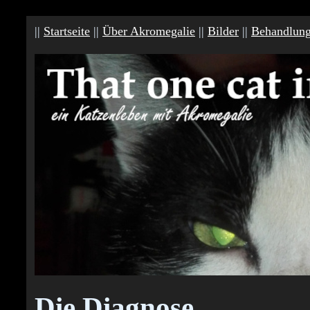
||
Startseite
||
Über Akromegalie
||
Bilder
||
Behandlun
Die Diagnose