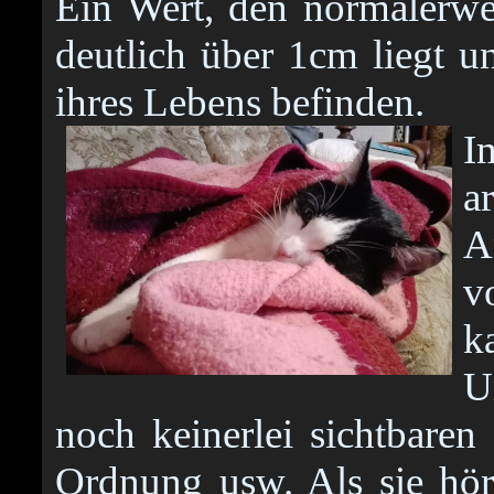
Ein Wert, den normalerw
deutlich über 1cm liegt u
ihres Lebens befinden.
I
a
A
v
k
U
noch keinerlei sichtbare
Ordnung usw. Als sie hört