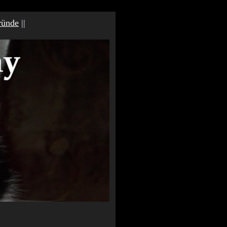
ründe
||