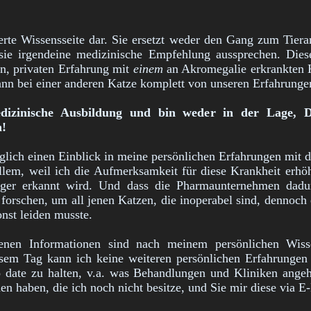
dierte Wissensseite dar. Sie ersetzt weder den Gang zum Tiera
ie irgendeine medizinische Empfehlung aussprechen. Diese 
n, privaten Erfahrung mit
einem
an Akromegalie erkrankten K
kann bei einer anderen Katze komplett von unseren Erfahrung
medizinische Ausbildung und bin weder in der Lage, D
n!
diglich einen Einblick in meine persönlichen Erfahrungen mit 
allem, weil ich die Aufmerksamkeit für diese Krankheit erhö
figer erkannt wird. Und dass die Pharmaunternehmen dadur
orschen, um all jenen Katzen, die inoperabel sind, dennoch
nst leiden musste.
enen Informationen sind nach meinem persönlichen Wiss
sem Tag kann ich keine weiteren persönlichen Erfahrungen
o date zu halten, v.a. was Behandlungen und Kliniken angeh
nen haben, die ich noch nicht besitze, und Sie mir diese via