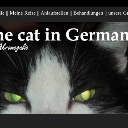
ie
||
Meine Reise
||
Anlaufstellen
||
Behandlungen
||
unsere G