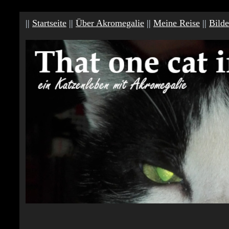
||
Startseite
||
Über Akromegalie
||
Meine Reise
||
Bilde