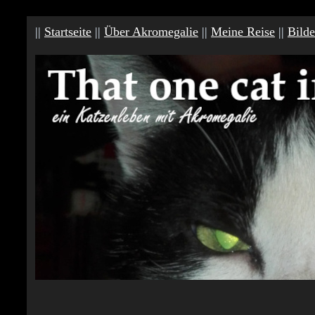
||
Startseite
||
Über Akromegalie
||
Meine Reise
||
Bilde